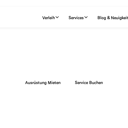
Verleih
Services
Blog & Neuigkei
Alles für Outdoor
dern – bei Sport Berauer findest du Verleih, Service und Beratu
Ausrüstung Mieten
Service Buchen