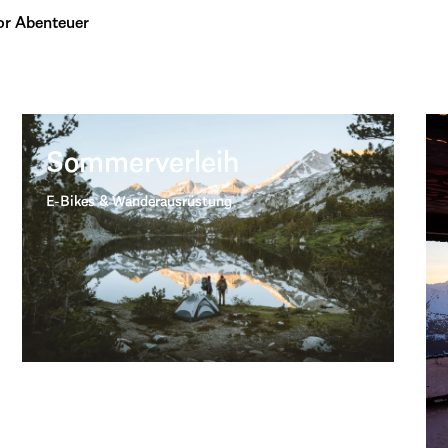
or Abenteuer
Sommerverleih
E-Bikes & Wanderausrüstung