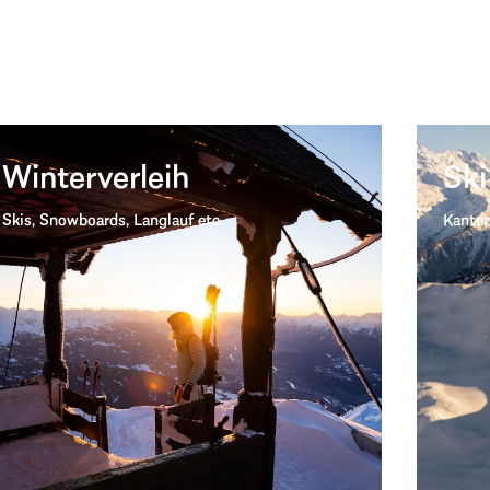
Winterverleih
Ski
Skis, Snowboards, Langlauf etc.
Kanten