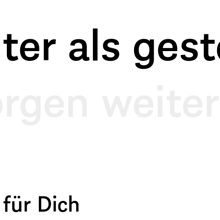
er als geste
rgen weiter
 für Dich