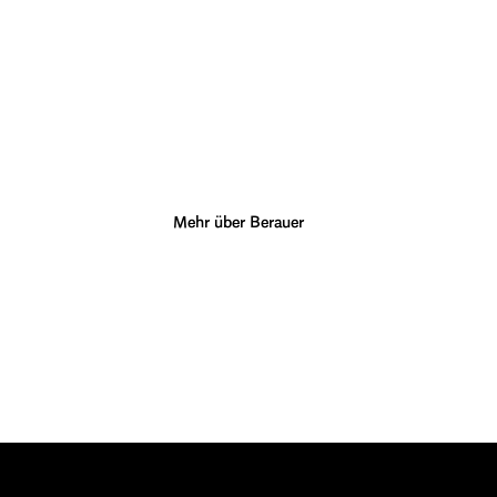
Mehr über Uns 
Erfahrung die überzeugt.
Wir sind Sporthändler seit 1951.
Mehr über Berauer